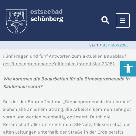
Zum
Inhalt
springen
Start
BZP 19.05.2025
Fünf Fragen und fünf Antworten zum aktuellen Bauablauf
Werkzeugl
der Binnenpromenade Kalifornien (stand Mai 2025):
Wie kommen die Bauarbeiten für die Binnenpromenade in
Kalifornien voran?
Bei der der Baumaßnahme „Binnenpromenade Kalifornien“
ziehen alle an einem Strang, die Arbeiten kommen sehr gut
voran und werden nachhaltig optimiert. Durch die
Bereitschaft aller Unternehmen (SH-Netz, Telekom etc.), die
alten Leitungen unterhalb der Straße in der Erde bereits