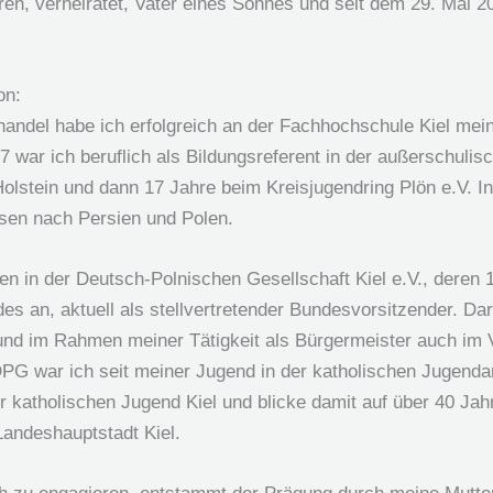
n, verheiratet, Vater eines Sohnes und seit dem 29. Mai 20
on:
andel habe ich erfolgreich an der Fachhochschule Kiel me
7 war ich beruflich als Bildungsreferent in der außerschulis
lstein und dann 17 Jahre beim Kreisjugendring Plön e.V. In 
isen nach Persien und Polen.
n in der Deutsch-Polnischen Gesellschaft Kiel e.V., deren 1
n, aktuell als stellvertretender Bundesvorsitzender. Darü
nd im Rahmen meiner Tätigkeit als Bürgermeister auch im 
DPG war ich seit meiner Jugend in der katholischen Jugendarb
er katholischen Jugend Kiel und blicke damit auf über 40 Ja
Landeshauptstadt Kiel.