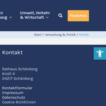
in
Umwelt, Verkehr
Tourismus
berg
& Wirtschaft
Start
Verwaltung & Politik
Politik
Werkzeugl
Kontakt
Rathaus Schönberg
Knüll 4
24217 Schönberg
Kontaktformular
Impressum
Datenschutz
Cookie-Richtlinien