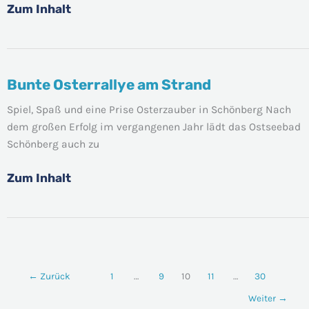
Zum Inhalt
Bunte Osterrallye am Strand
Bunte
Osterrallye
Spiel, Spaß und eine Prise Osterzauber in Schönberg Nach
am
dem großen Erfolg im vergangenen Jahr lädt das Ostseebad
Strand
Schönberg auch zu
Zum Inhalt
←
Zurück
1
…
9
10
11
…
30
Weiter
→