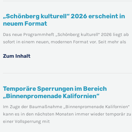
„Schönberg kulturell“ 2026 erscheint in
„Schönberg
neuem Format
kulturell“
2026
Das neue Programmheft „Schönberg kulturell“ 2026 liegt ab
erscheint
sofort in einem neuen, modernen Format vor. Seit mehr als
in
neuem
Zum Inhalt
Format
Temporäre Sperrungen im Bereich
Temporäre
„Binnenpromenade Kalifornien“
Sperrungen
im
Im Zuge der Baumaßnahme „Binnenpromenade Kalifornien“
Bereich
kann es in den nächsten Monaten immer wieder temporär zu
„Binnenpromenade
einer Vollsperrung mit
Kalifornien“