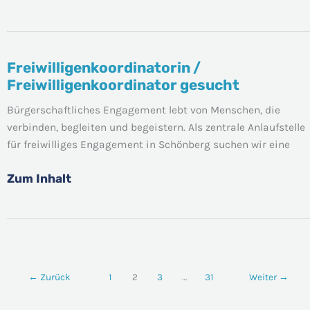
Freiwilligenkoordinatorin /
Freiwilligenkoordinatorin
Freiwilligenkoordinator gesucht
/
Freiwilligenkoordinator
Bürgerschaftliches Engagement lebt von Menschen, die
gesucht
verbinden, begleiten und begeistern. Als zentrale Anlaufstelle
für freiwilliges Engagement in Schönberg suchen wir eine
Zum Inhalt
←
Zurück
1
2
3
…
31
Weiter
→