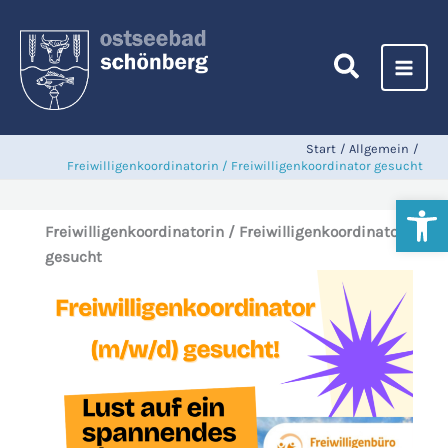
Zum
Inhalt
springen
Start
Allgemein
Freiwilligenkoordinatorin / Freiwilligenkoordinator gesucht
Werkzeugl
Freiwilligenkoordinatorin / Freiwilligenkoordinator
gesucht