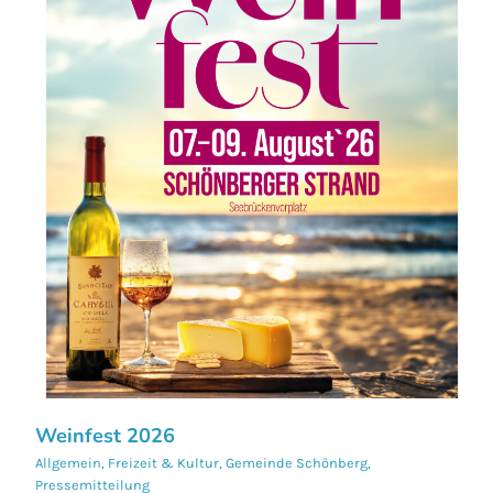
Weinfest 2026
Allgemein
,
Freizeit & Kultur
,
Gemeinde Schönberg
,
Pressemitteilung