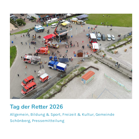
Tag der Retter 2026
Allgemein
,
Bildung & Sport
,
Freizeit & Kultur
,
Gemeinde
Schönberg
,
Pressemitteilung