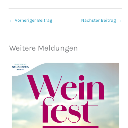
←
Vorheriger Beitrag
Nächster Beitrag
→
Weitere Meldungen