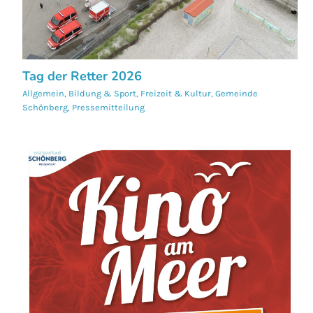
Tag der Retter 2026
Allgemein
,
Bildung & Sport
,
Freizeit & Kultur
,
Gemeinde
Schönberg
,
Pressemitteilung