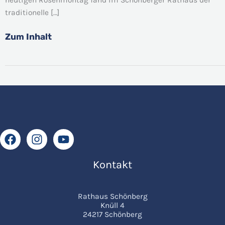
begeistert
traditionelle […]
rund
100
Zum Inhalt
Kinder
Kontakt
Rathaus Schönberg
Knüll 4
24217 Schönberg