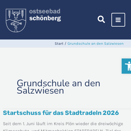
Zum
Inhalt
springen
Start
Grundschule an den Salzwiesen
Werkz
Grundschule an den
Salzwiesen
Startschuss für das Stadtradeln 2026
Startschuss
für
Seit dem 1. Juni läuft im Kreis Plön wieder die dreiwöchige
das
Klimaschutz- und Mitmachaktion STADTRADELN. Ziel der