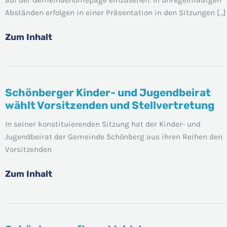
April
Abständen erfolgen in einer Präsentation in den Sitzungen […]
2026
Zum Inhalt
Schönberger Kinder- und Jugendbeirat
Schönberger
wählt Vorsitzenden und Stellvertretung
Kinder-
und
In seiner konstituierenden Sitzung hat der Kinder- und
Jugendbeirat
Jugendbeirat der Gemeinde Schönberg aus ihren Reihen den
wählt
Vorsitzenden
Vorsitzenden
und
Zum Inhalt
Stellvertretung