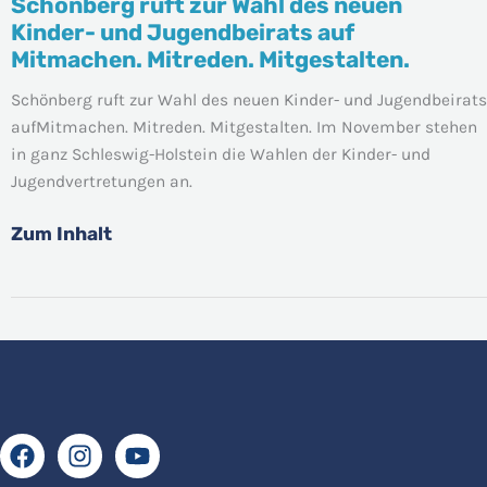
Schönberg ruft zur Wahl des neuen
Schönberg
Kinder- und Jugendbeirats auf
ruft
Mitmachen. Mitreden. Mitgestalten.
zur
Wahl
Schönberg ruft zur Wahl des neuen Kinder- und Jugendbeirats
des
aufMitmachen. Mitreden. Mitgestalten. Im November stehen
neuen
in ganz Schleswig-Holstein die Wahlen der Kinder- und
Kinder-
Jugendvertretungen an.
und
Jugendbeirats
Zum Inhalt
auf
Mitmachen.
Mitreden.
Mitgestalten.