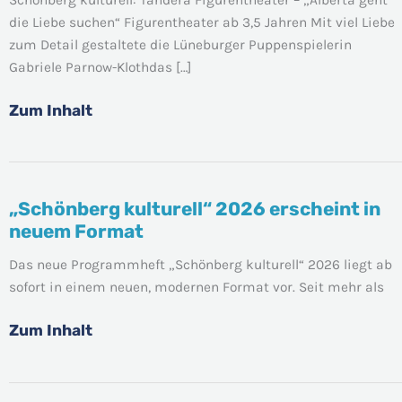
–
die Liebe suchen“ Figurentheater ab 3,5 Jahren Mit viel Liebe
„Alberta
zum Detail gestaltete die Lüneburger Puppenspielerin
geht
Gabriele Parnow-Klothdas […]
die
Liebe
Zum Inhalt
suchen“
„Schönberg kulturell“ 2026 erscheint in
„Schönberg
neuem Format
kulturell“
2026
Das neue Programmheft „Schönberg kulturell“ 2026 liegt ab
erscheint
sofort in einem neuen, modernen Format vor. Seit mehr als
in
neuem
Zum Inhalt
Format