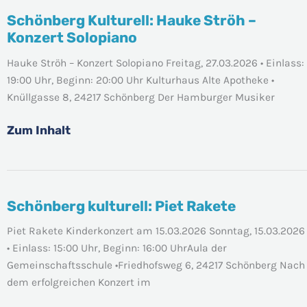
Schönberg Kulturell: Hauke Ströh –
Schönberg
Konzert Solopiano
Kulturell:
Hauke
Hauke Ströh – Konzert Solopiano Freitag, 27.03.2026 • Einlass:
Ströh
19:00 Uhr, Beginn: 20:00 Uhr Kulturhaus Alte Apotheke •
–
Knüllgasse 8, 24217 Schönberg Der Hamburger Musiker
Konzert
Solopiano
Zum Inhalt
Schönberg kulturell: Piet Rakete
Schönberg
kulturell:
Piet Rakete Kinderkonzert am 15.03.2026 Sonntag, 15.03.2026
Piet
• Einlass: 15:00 Uhr, Beginn: 16:00 UhrAula der
Rakete
Gemeinschaftsschule •Friedhofsweg 6, 24217 Schönberg Nach
dem erfolgreichen Konzert im