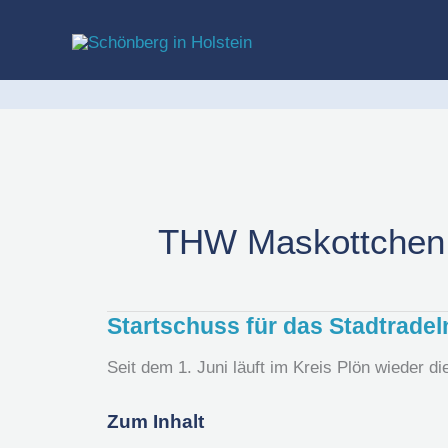
Zum
Inhalt
springen
THW Maskottchen 
Startschuss für das Stadtradel
Startschuss
für
Seit dem 1. Juni läuft im Kreis Plön wieder 
das
Stadtradeln
Zum Inhalt
2026