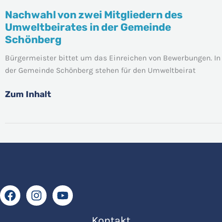
Nachwahl von zwei Mitgliedern des
Nachwahl
Umweltbeirates in der Gemeinde
von
Schönberg
zwei
Mitgliedern
Bürgermeister bittet um das Einreichen von Bewerbungen. In
des
der Gemeinde Schönberg stehen für den Umweltbeirat
Umweltbeirates
in
Zum Inhalt
der
Gemeinde
Schönberg
Kontakt