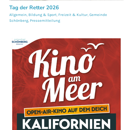
Tag der Retter 2026
Allgemein
,
Bildung & Sport
,
Freizeit & Kultur
,
Gemeinde
Schönberg
,
Pressemitteilung