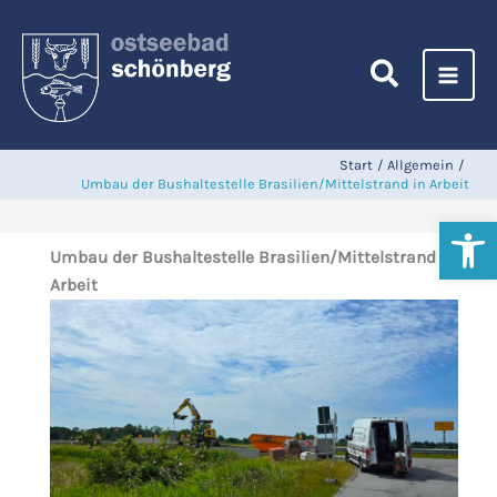
Zum
Inhalt
springen
Start
Allgemein
Umbau der Bushaltestelle Brasilien/Mittelstrand in Arbeit
Werkzeugl
Umbau der Bushaltestelle Brasilien/Mittelstrand in
Arbeit