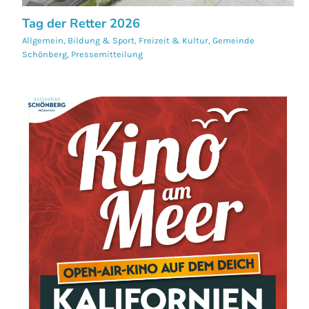
Tag der Retter 2026
Allgemein
,
Bildung & Sport
,
Freizeit & Kultur
,
Gemeinde
Schönberg
,
Pressemitteilung