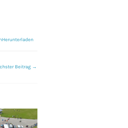
n
Herunterladen
chster Beitrag
→