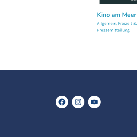
Kino am Meer
Allgemein
,
Freizeit &
Pressemitteilung