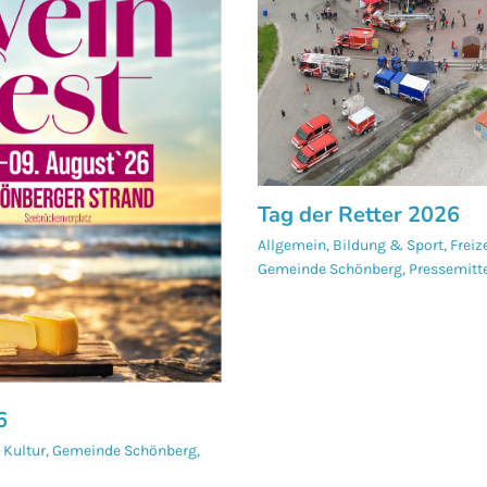
Tag der Retter 2026
Allgemein
,
Bildung & Sport
,
Freiz
Gemeinde Schönberg
,
Pressemitt
6
 Kultur
,
Gemeinde Schönberg
,