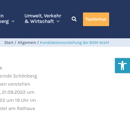
in
Umwelt, Verkehr
Tourismus
berg
& Wirtschaft
Start
Allgemein
Kandidatenvorstellung der BGM-Wahl
Werkzeugl
e
meinde Schönberg
nen vorstellen
, 21.09.2022 um
022 um 19 Uhr im
otel am Rathaus