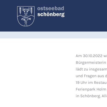
Zum
Inhalt
springen
Am 30.10.2022 wä
Bürgermeisterin
lädt zu insgesam
und Fragen aus 
19 Uhr im Restau
Ferienpark Holm 
in Schönberg. Al