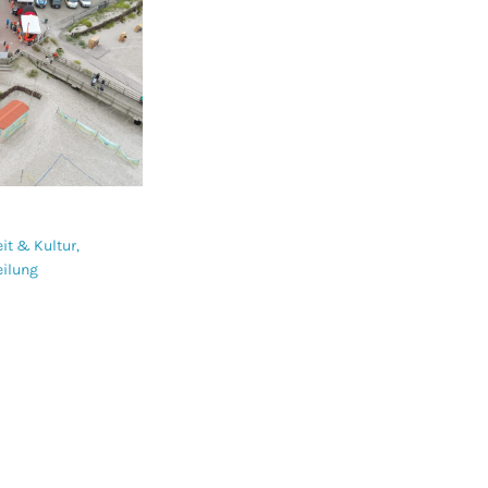
eit & Kultur
,
eilung