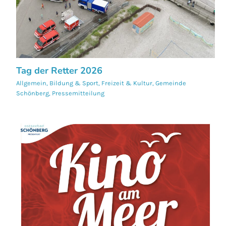
Tag der Retter 2026
Allgemein
,
Bildung & Sport
,
Freizeit & Kultur
,
Gemeinde
Schönberg
,
Pressemitteilung