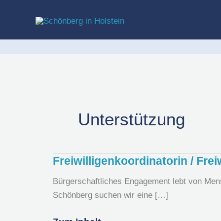
Zum
Inhalt
springen
Unterstützung
Freiwilligenkoordinatorin / Fre
Freiwilligenkoordinatorin
/
Bürgerschaftliches Engagement lebt von Mensch
Freiwilligenkoordinator
Schönberg suchen wir eine […]
gesucht